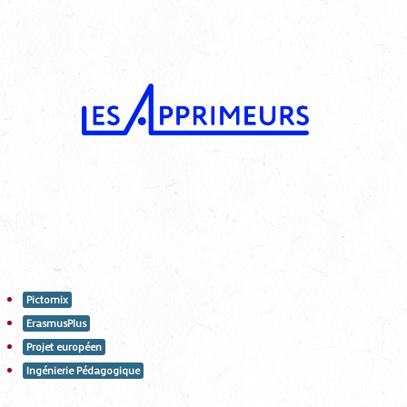
Pictomix
ErasmusPlus
Projet européen
Ingénierie Pédagogique