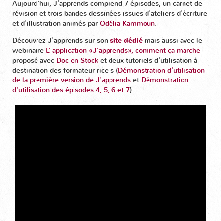
Aujourd’hui,
J'apprends comprend 7 épisodes, un carnet de
révision
et trois bandes dessinées issues d'ateliers d'écriture
et d'illustration animés par
Odélia Kammoun
.
Découvrez J'apprends sur son
site dédié
mais aussi avec le
webinaire
L’ application «J’apprends», comment ça marche
proposé avec
Doc en Stock
et deux tutoriels d'utilisation à
destination des formateur·rice·s (
Démonstration d'utilisation
de la première version de J'apprends
et
Démonstration
d'utilisation des épisodes 4, 5, 6 et 7
)