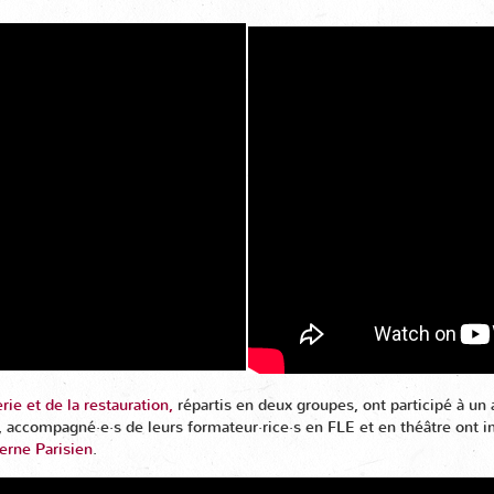
rie et de la restauration,
répartis en deux groupes, ont participé à un 
s, accompagné·e·s de leurs formateur·rice·s en FLE et en théâtre ont 
erne Parisien
.