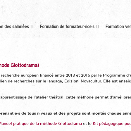
n des salariées
Formation de formateur·rice·s
Formation ver
thode Glottodrama)
e recherche européen financé entre 2013 et 2015 par le Programme d’é
lien de recherches sur le langage, Edizioni Novacultur. Elle est ensei
’apprentissage de l’atelier théâtral, cette méthode permet d’améli
enant·e·s de tous niveaux et d
es projets sont montés chaque ann
anuel pratique de la méthode Glottodrama
et le
Kit pédagogique pour